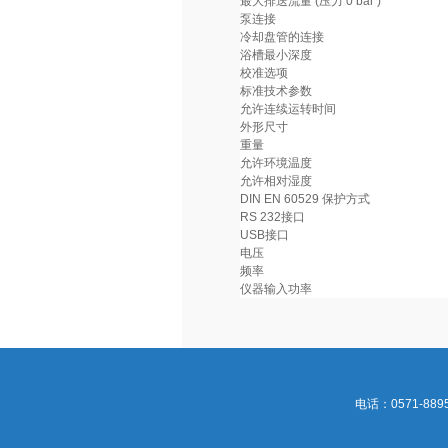
最大排送流量 (压力 0 bar )
泵连接
冷却盘管的连接
浴槽最小深度
校准选项
标准技术参数
允许连续运转时间
外形尺寸
重量
允许环境温度
允许相对湿度
DIN EN 60529 保护方式
RS 232接口
USB接口
电压
频率
仪器输入功率
电话：0571-8895