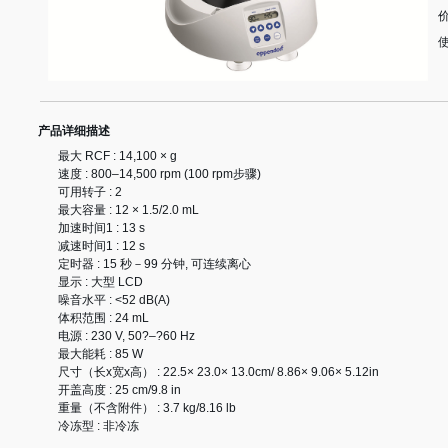
产品详细描述
最大 RCF
:
14,100 × g
速度
:
800–14,500 rpm (100 rpm步骤)
可用转子
:
2
最大容量
:
12 × 1.5/2.0 mL
加速时间1
:
13 s
减速时间1
:
12 s
定时器
:
15 秒－99 分钟, 可连续离心
显示
:
大型 LCD
噪音水平
:
<52 dB(A)
体积范围
:
24 mL
电源
:
230 V, 50?–?60 Hz
最大能耗
:
85 W
尺寸（长x宽x高）
:
22.5× 23.0× 13.0cm/ 8.86× 9.06× 5.12in
开盖高度
:
25 cm/9.8 in
重量（不含附件）
:
3.7 kg/8.16 lb
冷冻型
:
非冷冻