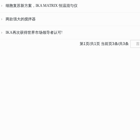
细胞复苏新方案，IKA MATRIX 恒温混匀仪
两款强大的搅拌器
IKA再次获得世界市场领导者认可!
第
1
页/共
1
页 当前页
3
条/共
3
条
首